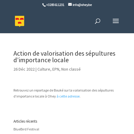
+32 85 61 12 31
info@ohey.be
Action de valorisation des sépultures
d’importance locale
26 Déc 2022
|
Culture
,
EPN
,
Non classé
Retrouvez un reportage de Bouké sur la valorisation des sépultures
d’importance locale à Ohey
à cette adresse
.
Articles récents
BlueBird Festival