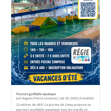
Parcours gonflable aquatique
par
Hugues-Pierre Lesuisse
|
Juil 29, 2026
|
Actualités
22 mètres de défi ! La piscine de Ciney propose un
parcours gonflable aquatique tous les mardis et