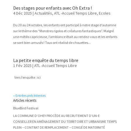
Des stages pour enfants avec Oh Extra !
4 Déc 2025
|
Actualités
,
ATL -Accueil Temps Libre
,
Ecoles
Du 20 au 24 octobre, les enfants ont participé à notre stage d’automne
sur le thème des “Monstres rigolos et créatures fantastiques”. Malgré
une météo capricieuse, l’ambiance était au rendez-vous et les enfants
se sont bien amusés ! Tous ont réalisé de chouettes...
La petite enquête du temps libre
1 Fév 2025
|
ATL -Accueil Temps Libre
Vers l’enquête : ici
« Entrées précédentes
Articles récents
BlueBird Festival
LA COMMUNE D’OHEY PROCÈDE AU RECRUTEMENT D’UN-E
CONSEILLER EN AMÉNAGEMENT DU TERRITOIRE ET URBANISME TEMPS
PLEIN – CONTRAT DE REMPLACEMENT – CONGÉ DE MATERNITÉ