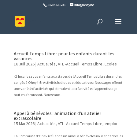
+32 85 61 12 31
info@ohey.be
Accueil Temps Libre : pour les enfants durant les
vacances
16 Juil 2026
|
Actualités
,
ATL -Accueil Temps Libre
,
Ecoles
🎨 Inscrivez vos enfants aux stages de l’Accueil Temps Libre durant les
congés à Ohey ! 🌟 Activités ludiques et éducatives : Nos stages offrent
une variété d’activités qui stimulent la créativité et l’apprentissage
tout en s’amusant. Nouveaux...
Appel à bénévoles : animation d’un atelier
extrascolaire
15 Mai 2026
|
Actualités
,
ATL -Accueil Temps Libre
,
emploi
La Commune d’Ohey (re)lance un appel à bénévoles pour encadrer les