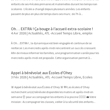
enfants de ses 4 écoles primaires et maternelles durant les temps non
scolaires L’école a changé depuis plusieurs années. Les enfants
passent de plus en plus de temps dans ses murs ; de 7h à...
Oh… EXTRA ! Ça bouge à l’accueil extra-scolaire !
4 Avr 2026
|
Actualités
,
ATL -Accueil Temps Libre
,
emploi
À Oh…EXTRA ! , la dynamique est bien engagée et continue de se
renforcer. Les mercredis après-midi rencontrent un succès croissant.
Afin de mieux informer les familles, une programmation variée pour les
mercredis après-midi est proposée. Cette organisation permet à...
Appel à bénévolat aux Écoles d’Ohey
3 Fév 2026
|
Actualités
,
ATL -Accueil Temps Libre
,
Ecoles
🚨 Appel à bénévolat aux Écoles d’Ohey 🚨 👫 Les écoles d’Ohey
recherchent un(e) bénévole disponible les matins et après-midi en
semaine ⏰ pour accompagner les enfants à la piscine 🏊‍♂️🏊‍♀️ 💼 Votre
mission : Accompagner les classes, veiller à la sécurité des enfants...