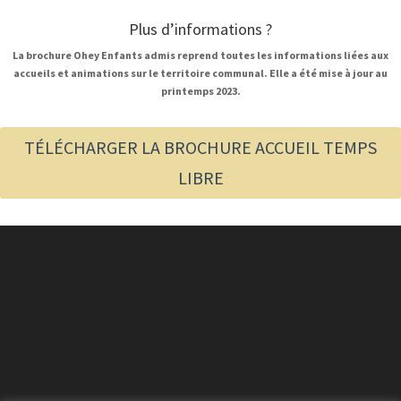
Plus d’informations ?
Consulter le
La brochure Ohey Enfants admis reprend toutes les informations liées aux
programme d’Accueil Temps Libre : pour les
accueils et animations sur le territoire communal. Elle a été mise à jour au
enfants durant les vacances
printemps 2023.
TÉLÉCHARGER LA BROCHURE ACCUEIL TEMPS
LIBRE