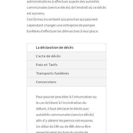
administratives à effectuer auprès des autorités
communales (service décès) de l’endroit où ce décès
est survenu.
Ces tâches incombent aux proches qui peuvent
cependant charger une entreprise de pompes
funèbres d’effectuer les démarches à leur place.
La déclaration de décès
L'acte de décès
Frais et Tarifs
Transports funèbres
Concessions
Pour pouvoir procéder à l’inhumation ou
le cas échéant à l’incinération du
défunt, il faut déclarer le décès aux
autorités communales (service décès)
afin d’y obtenir les permis nécessaires.
Un délai de 24h ou de 48h devra être
respecté selon le choix du mode de