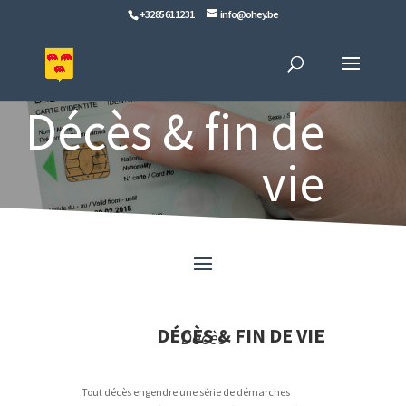
+32 85 61 12 31
info@ohey.be
Décès & fin de
vie
DÉCÈS & FIN DE VIE
Décès
Tout décès engendre une série de démarches