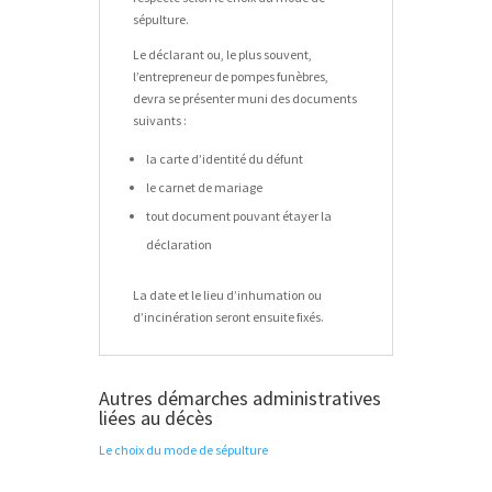
sépulture.
Le déclarant ou, le plus souvent,
l’entrepreneur de pompes funèbres,
devra se présenter muni des documents
suivants :
la carte d’identité du défunt
le carnet de mariage
tout document pouvant étayer la
déclaration
La date et le lieu d’inhumation ou
d’incinération seront ensuite fixés.
Autres démarches administratives
liées au décès
Le choix du mode de sépulture