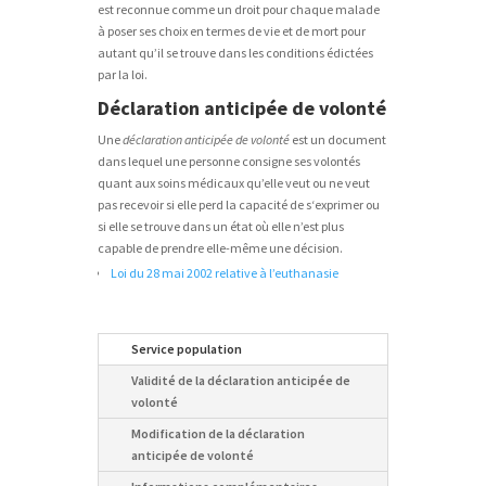
est reconnue comme un droit pour chaque malade
à poser ses choix en termes de vie et de mort pour
autant qu’il se trouve dans les conditions édictées
par la loi.
Déclaration anticipée de volonté
Une
déclaration anticipée de volonté
est un document
dans lequel une personne consigne ses volontés
quant aux soins médicaux qu’elle veut ou ne veut
pas recevoir si elle perd la capacité de s‘exprimer ou
si elle se trouve dans un état où elle n’est plus
capable de prendre elle-même une décision.
Loi du 28 mai 2002 relative à l’euthanasie
Service population
Validité de la déclaration anticipée de
volonté
Modification de la déclaration
anticipée de volonté