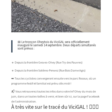
📅 Le tronçon Oheytois du ViciGAL sera officiellement
inauguré le samedi 14 septembre. Deux départs simultanés
sont prévus :
🔹 Depuis la frontière Gesves-Ohey (Rue Try des Pauvres)
🔹 Depuis la frontière Solières-Perwez (Rue Bois Dame Agis)
➡️ Tous les cyclistes convergeront ensuite vers le parc Rosoux, où un
programme festif et familial est prévu dès midi !
📬 Vous retrouverez toutes les infos dans votre Inf’Ohey du mois de
juin, dans un toutes-boîtes à venir, et bien sûr ici, sur la page Facebook
de l’administration.
À très vite sur le tracé du ViciGAL ! 🚴‍♀️✨