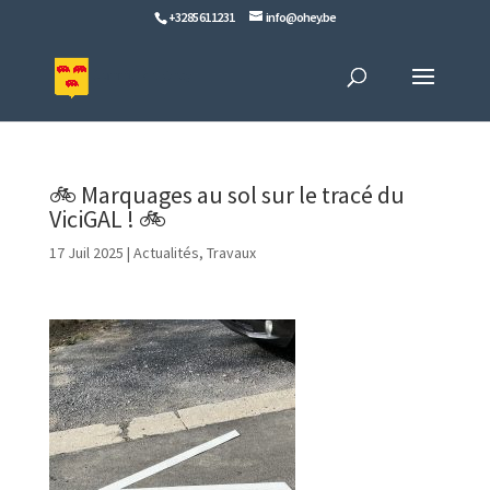
+32 85 61 12 31
info@ohey.be
🚲 Marquages au sol sur le tracé du
ViciGAL ! 🚲
17 Juil 2025
|
Actualités
,
Travaux