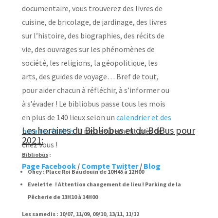
documentaire, vous trouverez des livres de
cuisine, de bricolage, de jardinage, des livres
sur l’histoire, des biographies, des récits de
vie, des ouvrages sur les phénomènes de
société, les religions, la géopolitique, les
arts, des guides de voyage… Bref de tout,
pour aider chacun à réfléchir, à s’informer ou
à s’évader ! Le bibliobus passe tous les mois
en plus de 140 lieux selon un
calendrier et des
Les horaires du Bibliobus et du BdBus
pour
horaires établis
. Il passe sûrement près de
2021:
chez vous !
Bibliobus
:
Page Facebook
/
Compte Twitter
/
Blog
Ohey : Place Roi Baudouin de 10H45 à 12H00
Evelette
! Attention changement de lieu !
Parking de la
Pêcherie
de 13H10 à 14H00
Les samedis : 10/07, 11/09, 09/10, 13/11, 11/12