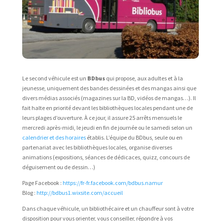
Le second véhicule est un
BDbus
qui propose, aux adultes et à la
jeunesse, uniquement des bandes dessinées et des mangas ainsi que
divers médias associés (magazines sur la BD, vidéos de mangas…). Il
fait halte en priorité devant les bibliothèques locales pendant une de
leurs plages d’ouverture. À ce jour, il assure 25 arrêts mensuels le
mercredi après-midi, le jeudi en fin de journée ou le samedi selon un
calendrier et des horaires
établis. L’équipe du BDbus, seule ou en
partenariat avec les bibliothèques locales, organise diverses
animations (expositions, séances de dédicaces, quizz, concours de
déguisement ou de dessin…)
Page Facebook :
https://fr-fr.facebook.com/bdbus.namur
Blog :
http://bdbus1.wixsite.com/accueil
Dans chaque véhicule, un bibliothécaire et un chauffeur sont à votre
disposition pour vous orienter, vous conseiller, répondre à vos