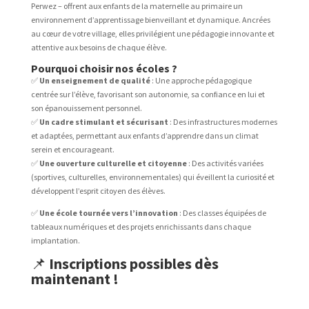
Perwez – offrent aux enfants de la maternelle au primaire un
environnement d’apprentissage bienveillant et dynamique. Ancrées
au cœur de votre village, elles privilégient une pédagogie innovante et
attentive aux besoins de chaque élève.
Pourquoi choisir nos écoles ?
✅
Un enseignement de qualité
: Une approche pédagogique
centrée sur l’élève, favorisant son autonomie, sa confiance en lui et
son épanouissement personnel.
✅
Un cadre stimulant et sécurisant
: Des infrastructures modernes
et adaptées, permettant aux enfants d’apprendre dans un climat
serein et encourageant.
✅
Une ouverture culturelle et citoyenne
: Des activités variées
(sportives, culturelles, environnementales) qui éveillent la curiosité et
développent l’esprit citoyen des élèves.
✅
Une école tournée vers l’innovation
: Des classes équipées de
tableaux numériques et des projets enrichissants dans chaque
implantation.
📌
Inscriptions possibles dès
maintenant !