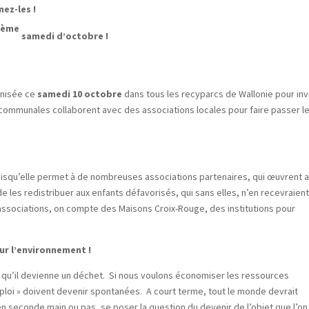
nez-les !
ème
2
samedi d’octobre !
ganisée ce
samedi 10 octobre
dans tous les recyparcs de Wallonie pour inv
ercommunales collaborent avec des associations locales pour faire passer l
 »
puisqu’elle permet à de nombreuses associations partenaires, qui œuvrent 
de les redistribuer aux enfants défavorisés, qui sans elles, n’en recevraien
 associations, on compte des Maisons Croix-Rouge, des institutions pour
our l’environnement !
nt qu’il devienne un déchet. Si nous voulons économiser les ressources
ploi » doivent devenir spontanées. A court terme, tout le monde devrait
 en seconde main ou pas, se poser la question du devenir de l’objet que l’on