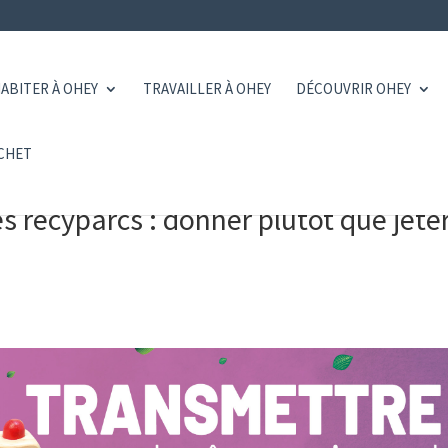
ABITER À OHEY
TRAVAILLER À OHEY
DÉCOUVRIR OHEY
CHET
s recyparcs : donner plutôt que jeter