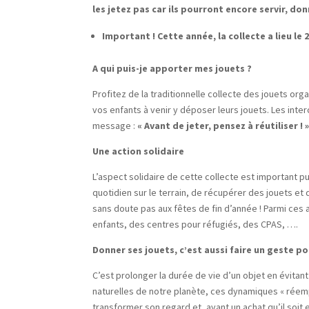
les jetez pas car ils pourront encore servir, don
Important ! Cette année, la collecte a lieu le 
A qui puis-je apporter mes jouets ?
Profitez de la traditionnelle collecte des jouets or
vos enfants à venir y déposer leurs jouets. Les int
message :
« Avant de jeter, pensez à réutiliser !
Une action solidaire
L’aspect solidaire de cette collecte est important 
quotidien sur le terrain, de récupérer des jouets et 
sans doute pas aux fêtes de fin d’année ! Parmi ces
enfants, des centres pour réfugiés, des CPAS, ….
Donner ses jouets, c’est aussi faire un geste p
C’est prolonger la durée de vie d’un objet en évita
naturelles de notre planète, ces dynamiques « réem
transformer son regard et, avant un achat qu’il soit