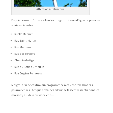
Attention aux travaux
Depuis ce mardi 5 mars, a lieu le curage du réseau d’égouttage sur les
voiries suivantes :
Ruelle Milquet
Rue Saint-Martin
Rue Marteau
Rue des Sorbiers
Chemin du tige
Rue du Batis du moulin
Rue Eugène Ronveaux
Malgré la fin de ces travaux programmée à ce vendredi 8 mars, il
pourrait en résulter que certaines odeurs se fassent ressentir dans les
maisons, au-delà du week-end…