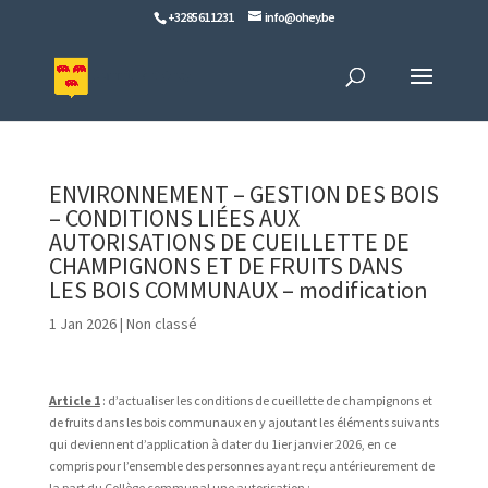
+32 85 61 12 31
info@ohey.be
ENVIRONNEMENT – GESTION DES BOIS
– CONDITIONS LIÉES AUX
AUTORISATIONS DE CUEILLETTE DE
CHAMPIGNONS ET DE FRUITS DANS
LES BOIS COMMUNAUX – modification
1 Jan 2026
|
Non classé
Article 1
: d’actualiser les conditions de cueillette de champignons et
de fruits dans les bois communaux en y ajoutant les éléments suivants
qui deviennent d’application à dater du 1ier janvier 2026, en ce
compris pour l’ensemble des personnes ayant reçu antérieurement de
la part du Collège communal une autorisation :