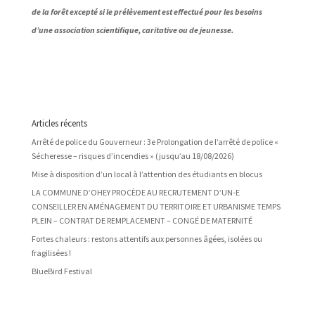
de la forêt excepté si le prélèvement est effectué pour les besoins
d’une association scientifique, caritative ou de jeunesse.
Articles récents
Arrêté de police du Gouverneur : 3e Prolongation de l’arrêté de police «
Sécheresse – risques d’incendies » (jusqu’au 18/08/2026)
Mise à disposition d’un local à l’attention des étudiants en blocus
LA COMMUNE D’OHEY PROCÈDE AU RECRUTEMENT D’UN-E
CONSEILLER EN AMÉNAGEMENT DU TERRITOIRE ET URBANISME TEMPS
PLEIN – CONTRAT DE REMPLACEMENT – CONGÉ DE MATERNITÉ
Fortes chaleurs : restons attentifs aux personnes âgées, isolées ou
fragilisées !
BlueBird Festival