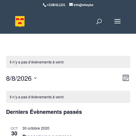
+32 85 61 12 31
info@ohey.be
Il n’y a pas d’évènements à venir.
Naviga
Navi
8/8/2026
Mois
de
par
vues
Sélectionnez
consul
Calendrier
Évèn
une
de
Il n’y a pas d’évènements à venir.
date.
Évènements
Derniers Évènements passés
30 octobre 2020
OCT
30