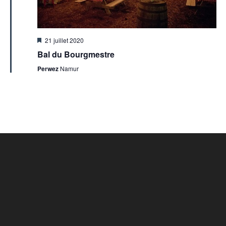
Mis
21 juillet 2020
en
Bal du Bourgmestre
avant
Perwez
Namur