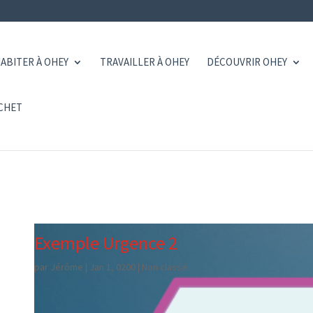
ABITER À OHEY
TRAVAILLER À OHEY
DÉCOUVRIR OHEY
CHET
Exemple Urgence 2
par
Jérôme
|
Jan 1, 0200
|
Non classé