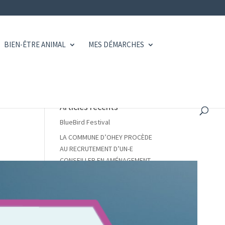
BIEN-ÊTRE ANIMAL
MES DÉMARCHES
Articles récents
BlueBird Festival
LA COMMUNE D’OHEY PROCÈDE
AU RECRUTEMENT D’UN-E
CONSEILLER EN AMÉNAGEMENT
DU TERRITOIRE ET URBANISME
TEMPS PLEIN – CONTRAT DE
REMPLACEMENT – CONGÉ DE
MATERNITÉ
Arrêté de police du Gouverneur