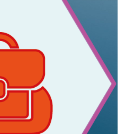
: 3e Prolongation de l’arrêté de
police « Sécheresse – risques
d’incendies » (jusqu’au
18/08/2026)
Mise à disposition d’un local à
l’attention des étudiants en
blocus
Fortes chaleurs : restons
attentifs aux personnes âgées,
isolées ou fragilisées !