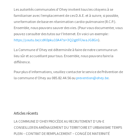
Les autorités communales d’Ohey invitent tous les citoyens à se
familiariser avec l’emplacement de ces D.A.E. et à suivre, si possible,
une formation de base en réanimation cardio-pulmonaire (R.C.P.).
Ensemble, nous pouvons sauver des vies. (Pour vous documenter, vous
pouvez consulter des tutos sur l’Internet. En voici un exemple :
https://youtu.be/cdK0pku10A4?si=3Q2gjtFFJwaJG8Gn
).
La Commune d’Ohey est déterminée à faire de notre commune un
lieu sûr et accueillant pour tous. Ensemble, nous pouvons faire la
différence.
Pour plus d’informations, veuillez contacter le service de Prévention de
la commune d’Ohey au 085.82.44.56 ou
prevention@ohey.be
.
Articles récents
LA COMMUNE D’OHEY PROCÈDE AU RECRUTEMENT D’UN-E
CONSEILLER EN AMÉNAGEMENT DU TERRITOIRE ET URBANISME TEMPS
PLEIN – CONTRAT DE REMPLACEMENT – CONGÉ DE MATERNITÉ