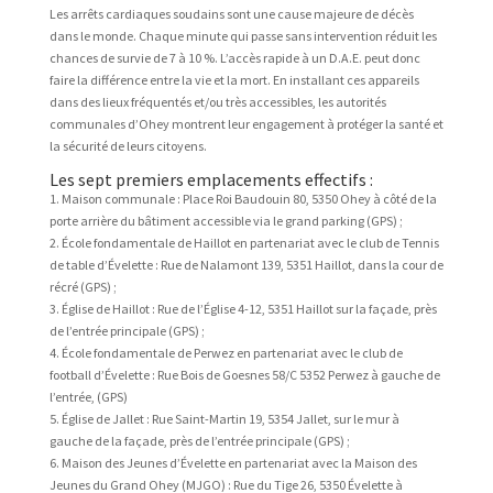
Les arrêts cardiaques soudains sont une cause majeure de décès
dans le monde. Chaque minute qui passe sans intervention réduit les
chances de survie de 7 à 10 %. L’accès rapide à un D.A.E. peut donc
faire la différence entre la vie et la mort. En installant ces appareils
dans des lieux fréquentés et/ou très accessibles, les autorités
communales d’Ohey montrent leur engagement à protéger la santé et
la sécurité de leurs citoyens.
Les sept premiers emplacements effectifs :
1. Maison communale : Place Roi Baudouin 80, 5350 Ohey à côté de la
porte arrière du bâtiment accessible via le grand parking (GPS) ;
2. École fondamentale de Haillot en partenariat avec le club de Tennis
de table d’Évelette : Rue de Nalamont 139, 5351 Haillot, dans la cour de
récré (GPS) ;
3. Église de Haillot : Rue de l’Église 4-12, 5351 Haillot sur la façade, près
de l’entrée principale (GPS) ;
4. École fondamentale de Perwez en partenariat avec le club de
football d’Évelette : Rue Bois de Goesnes 58/C 5352 Perwez à gauche de
l’entrée, (GPS)
5. Église de Jallet : Rue Saint-Martin 19, 5354 Jallet, sur le mur à
gauche de la façade, près de l’entrée principale (GPS) ;
6. Maison des Jeunes d’Évelette en partenariat avec la Maison des
Jeunes du Grand Ohey (MJGO) : Rue du Tige 26, 5350 Évelette à