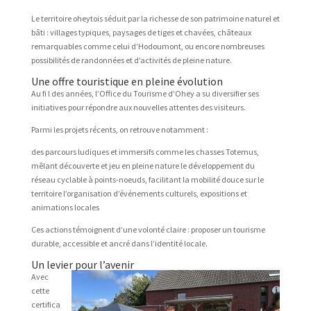
Le territoire oheytois séduit par la richesse de son patrimoine naturel et
bâti : villages typiques, paysages de tiges et chavées, châteaux
remarquables comme celui d’Hodoumont, ou encore nombreuses
possibilités de randonnées et d’activités de pleine nature.
Une offre touristique en pleine évolution
Au fi l des années, l’Office du Tourisme d’Ohey a su diversifier ses
initiatives pour répondre aux nouvelles attentes des visiteurs.
Parmi les projets récents, on retrouve notamment :
des parcours ludiques et immersifs comme les chasses Totemus,
mêlant découverte et jeu en pleine nature le développement du
réseau cyclable à points-noeuds, facilitant la mobilité douce sur le
territoire l’organisation d’événements culturels, expositions et
animations locales
Ces actions témoignent d’une volonté claire : proposer un tourisme
durable, accessible et ancré dans l’identité locale.
Un levier pour l’avenir
Avec
cette
certifica