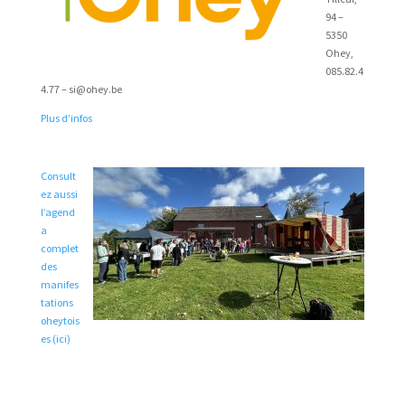
94 –
5350
Ohey,
085.82.4
4.77 – si@ohey.be
Plus d’infos
Consult
ez aussi
l’agend
a
complet
des
manifes
tations
oheytois
es (ici)