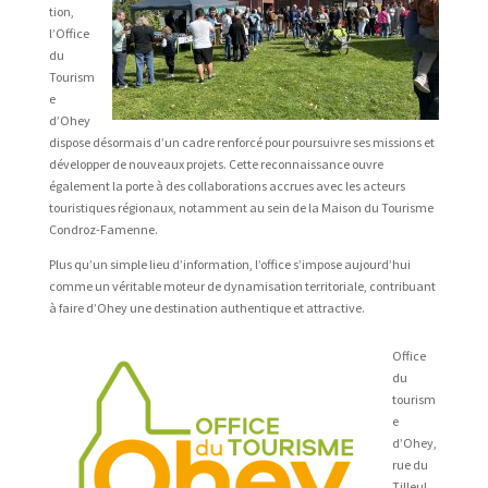
tion,
l’Office
du
Tourism
e
d’Ohey
dispose désormais d’un cadre renforcé pour poursuivre ses missions et
développer de nouveaux projets. Cette reconnaissance ouvre
également la porte à des collaborations accrues avec les acteurs
touristiques régionaux, notamment au sein de la Maison du Tourisme
Condroz-Famenne.
Plus qu’un simple lieu d’information, l’office s’impose aujourd’hui
comme un véritable moteur de dynamisation territoriale, contribuant
à faire d’Ohey une destination authentique et attractive.
Office
du
tourism
e
d’Ohey,
rue du
Tilleul,