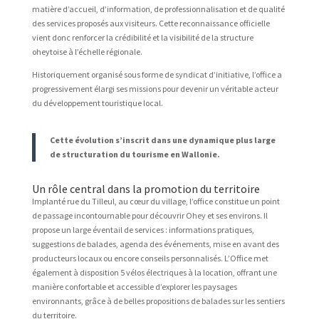
matière d’accueil, d’information, de professionnalisation et de qualité
des services proposés aux visiteurs. Cette reconnaissance officielle
vient donc renforcer la crédibilité et la visibilité de la structure
oheytoise à l’échelle régionale.
Historiquement organisé sous forme de syndicat d’initiative, l’office a
progressivement élargi ses missions pour devenir un véritable acteur
du développement touristique local.
Cette évolution s’inscrit dans une dynamique plus large
de structuration du tourisme en Wallonie.
Un rôle central dans la promotion du territoire
Implanté rue du Tilleul, au cœur du village, l’office constitue un point
de passage incontournable pour découvrir Ohey et ses environs. Il
propose un large éventail de services : informations pratiques,
suggestions de balades, agenda des événements, mise en avant des
producteurs locaux ou encore conseils personnalisés. L’Office met
également à disposition 5 vélos électriques à la location, offrant une
manière confortable et accessible d’explorer les paysages
environnants, grâce à de belles propositions de balades sur les sentiers
du territoire.