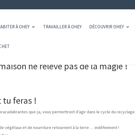
ABITER À OHEY
TRAVAILLER À OHEY
DÉCOUVRIR OHEY
CHET
maison ne relève pas de la magie !
tu feras !
bracadabrantes que ça, vous permettront d’agir dans le cycle du recyclage
 de végétaux et de nourriture retournent à la terre … indéfiniment !