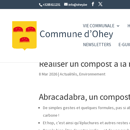
+32 85 61 12 31
info@ohey.be
VIE COMMUNALE
H
NEWSLETTERS
E-GUI
Réaliser un compost à la 
8 Mar 2026
|
Actualités
,
Environnement
Abracadabra, un compost 
De simples gestes et quelques formules, pas si a
carbone !
Et hop, c’est ainsi qu’épluchures et autres restes