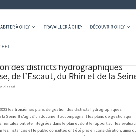
ABITER À OHEY
TRAVAILLER À OHEY
DÉCOUVRIR OHEY
CHET
ion des districts hydrographiques
e, de l’Escaut, du Rhin et de la Sein
n classé
 2023 les troisièmes plans de gestion des districts hydrographiques
de la Seine. Il s’agit d’un document accompagnant les plans de gestion qui
mentales ont été intégrées dans le plan et dont le rapport sur les évaluat
 les instances et le public consultés ont été pris en considération, ainsi q