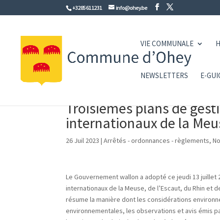
+32 85 61 12 31
info@ohey.be
VIE COMMUNALE
H
NEWSLETTERS
E-GUI
Troisièmes plans de gest
internationaux de la Meus
26 Juil 2023
|
Arrêtés - ordonnances - règlements
,
No
Le Gouvernement wallon a adopté ce jeudi 13 juillet
internationaux de la Meuse, de l’Escaut, du Rhin et 
résume la manière dont les considérations environne
environnementales, les observations et avis émis par