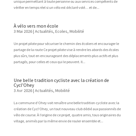
unique permettant à toute personne ou aux services compétents de
vérifier en temps réel si un vélo est déclaré volé… et de...
À vélo vers mon école
3 Mai 2026
|
Actualités
,
Ecoles
,
Mobilité
Un projet pilote pour sécuriser le chemin des écoliers et encourager le
partage de la route Ce projet pilote vise à rendre les abords des écoles
plus sûrs, tout en encourageant des déplacements plus actifs et plus
partagés, pour celles et ceux qui le peuvent. Il...
Une belle tradition cycliste avec la création de
Cycl’Ohey
3 Avr 2026
|
Actualités
,
Mobilité
La commune d’Ohey voit renaître une belle tradition cycliste avec la
création de Cycl’Ohey, un tout nouveau club dédié aux passionnés de
vélo de course. À l’origine de ce projet, quatre amis, tous originaires du
village, animés par la même envie de rouler ensemble et...