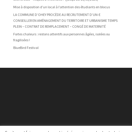
Mise à disposition d’un local à l’attention des étudiants en blocus
LA COMMUNE D’OHEY PROCÈDE AU RECRUTEMENT D’UN-E
CONSEILLER EN AMÉNAGEMENT DU TERRITOIRE ET URBANISME TEMPS
PLEIN – CONTRAT DE REMPLACEMENT – CONGÉ DE MATERNITÉ
Fortes chaleurs : restons attentifs aux personnes âgées, isolées ou
fragilisées !
BlueBird Festival