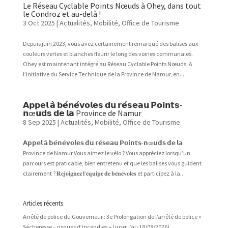
Le Réseau Cyclable Points Nœuds à Ohey, dans tout
le Condroz et au-delà !
3 Oct 2025
|
Actualités
,
Mobilité
,
Office de Tourisme
Depuis juin 2023, vous avez certainement remarqué des balises aux
couleurs vertes et blanches fleurir le long des voiries communales.
Ohey est maintenant intégré au Réseau Cyclable Points Nœuds. A
l’initiative du Service Technique de la Province de Namur, en...
𝗔𝗽𝗽𝗲𝗹 𝗮̀ 𝗯𝗲́𝗻𝗲́𝘃𝗼𝗹𝗲𝘀 𝗱𝘂 𝗿𝗲́𝘀𝗲𝗮𝘂 𝗣𝗼𝗶𝗻𝘁𝘀-
𝗻œ𝘂𝗱𝘀 𝗱𝗲 𝗹𝗮 Province de Namur
8 Sep 2025
|
Actualités
,
Mobilité
,
Office de Tourisme
𝗔𝗽𝗽𝗲𝗹 𝗮̀ 𝗯𝗲́𝗻𝗲́𝘃𝗼𝗹𝗲𝘀 𝗱𝘂 𝗿𝗲́𝘀𝗲𝗮𝘂 𝗣𝗼𝗶𝗻𝘁𝘀-𝗻œ𝘂𝗱𝘀 𝗱𝗲 𝗹𝗮
Province de Namur Vous aimez le vélo ? Vous appréciez lorsqu’un
parcours est praticable, bien entretenu et que les balises vous guident
clairement ? 𝐑𝐞𝐣𝐨𝐢𝐠𝐧𝐞𝐳 𝐥’𝐞́𝐪𝐮𝐢𝐩𝐞 𝐝𝐞 𝐛𝐞́𝐧𝐞́𝐯𝐨𝐥𝐞𝐬 et participez à la...
Articles récents
Arrêté de police du Gouverneur : 3e Prolongation de l’arrêté de police «
Sécheresse – risques d’incendies » (jusqu’au 18/08/2026)