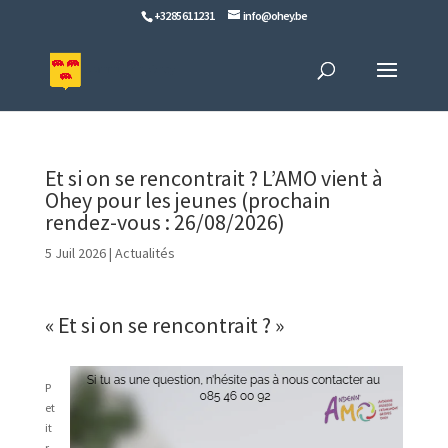
+32 85 61 12 31
info@ohey.be
Et si on se rencontrait ? L’AMO vient à
Ohey pour les jeunes (prochain
rendez-vous : 26/08/2026)
5 Juil 2026
|
Actualités
« Et si on se rencontrait ? »
P
et
it
r