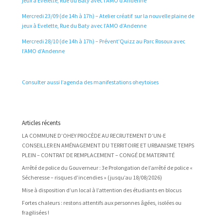
jeux à Evelette, Rue du Baty avec l’AMO d’Andenne
Mercredi 23/09 (de 14h à 17h) – Atelier créatif sur la nouvelle plaine de
jeux à Evelette, Rue du Baty avec l’AMO d’Andenne
Mercredi 28/10 (de 14h à 17h) – Prévent’Quizz au Parc Rosoux avec
l’AMO d’Andenne
Consulter aussi l’agenda des manifestations oheytoises
Articles récents
LA COMMUNE D’OHEY PROCÈDE AU RECRUTEMENT D’UN-E
CONSEILLER EN AMÉNAGEMENT DU TERRITOIRE ET URBANISME TEMPS
PLEIN – CONTRAT DE REMPLACEMENT – CONGÉ DE MATERNITÉ
Arrêté de police du Gouverneur : 3e Prolongation de l’arrêté de police «
Sécheresse – risques d’incendies » (jusqu’au 18/08/2026)
Mise à disposition d’un local à l’attention des étudiants en blocus
Fortes chaleurs : restons attentifs aux personnes âgées, isolées ou
fragilisées !