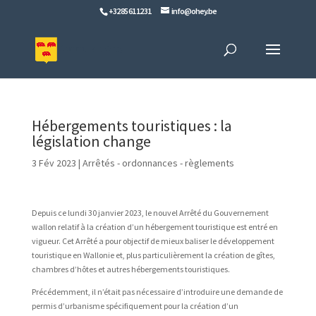
+32 85 61 12 31
info@ohey.be
Hébergements touristiques : la
législation change
3 Fév 2023
|
Arrêtés - ordonnances - règlements
Depuis ce lundi 30 janvier 2023, le nouvel Arrêté du Gouvernement
wallon relatif à la création d’un hébergement touristique est entré en
vigueur. Cet Arrêté a pour objectif de mieux baliser le développement
touristique en Wallonie et, plus particulièrement la création de gîtes,
chambres d’hôtes et autres hébergements touristiques.
Précédemment, il n’était pas nécessaire d’introduire une demande de
permis d’urbanisme spécifiquement pour la création d’un