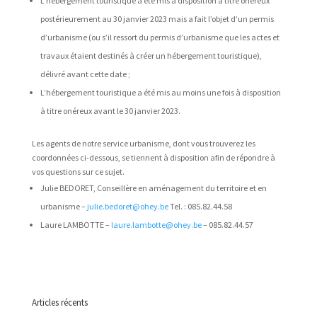
L’hébergement touristique a été mis à disposition à titre onéreux
postérieurement au 30 janvier 2023 mais a fait l’objet d’un permis
d’urbanisme (ou s’il ressort du permis d’urbanisme que les actes et
travaux étaient destinés à créer un hébergement touristique),
délivré avant cette date ;
L’hébergement touristique a été mis au moins une fois à disposition
à titre onéreux avant le 30 janvier 2023.
Les agents de notre service urbanisme, dont vous trouverez les
coordonnées ci-dessous, se tiennent à disposition afin de répondre à
vos questions sur ce sujet.
Julie BEDORET, Conseillère en aménagement du territoire et en
urbanisme –
julie.bedoret@ohey.be
Tel. : 085.82.44.58
Laure LAMBOTTE –
laure.lambotte@ohey.be
– 085.82.44.57
Articles récents