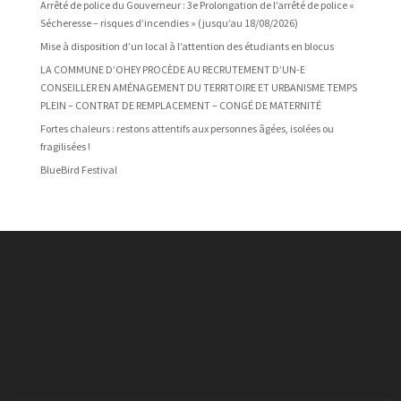
Arrêté de police du Gouverneur : 3e Prolongation de l’arrêté de police «
Sécheresse – risques d’incendies » (jusqu’au 18/08/2026)
Mise à disposition d’un local à l’attention des étudiants en blocus
LA COMMUNE D’OHEY PROCÈDE AU RECRUTEMENT D’UN-E
CONSEILLER EN AMÉNAGEMENT DU TERRITOIRE ET URBANISME TEMPS
PLEIN – CONTRAT DE REMPLACEMENT – CONGÉ DE MATERNITÉ
Fortes chaleurs : restons attentifs aux personnes âgées, isolées ou
fragilisées !
BlueBird Festival