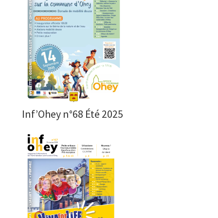
Inf’Ohey n°68 Été 2025