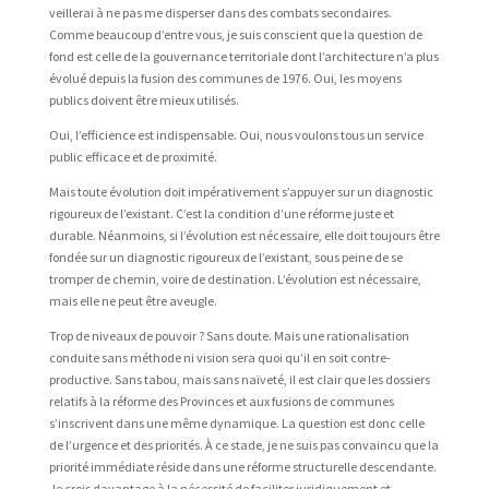
veillerai à ne pas me disperser dans des combats secondaires.
Comme beaucoup d’entre vous, je suis conscient que la question de
fond est celle de la gouvernance territoriale dont l’architecture n’a plus
évolué depuis la fusion des communes de 1976. Oui, les moyens
publics doivent être mieux utilisés.
Oui, l’efficience est indispensable. Oui, nous voulons tous un service
public efficace et de proximité.
Mais toute évolution doit impérativement s’appuyer sur un diagnostic
rigoureux de l’existant. C’est la condition d’une réforme juste et
durable. Néanmoins, si l’évolution est nécessaire, elle doit toujours être
fondée sur un diagnostic rigoureux de l’existant, sous peine de se
tromper de chemin, voire de destination. L’évolution est nécessaire,
mais elle ne peut être aveugle.
Trop de niveaux de pouvoir ? Sans doute. Mais une rationalisation
conduite sans méthode ni vision sera quoi qu’il en soit contre-
productive. Sans tabou, mais sans naïveté, il est clair que les dossiers
relatifs à la réforme des Provinces et aux fusions de communes
s’inscrivent dans une même dynamique. La question est donc celle
de l’urgence et des priorités. À ce stade, je ne suis pas convaincu que la
priorité immédiate réside dans une réforme structurelle descendante.
Je crois davantage à la nécessité de faciliter juridiquement et