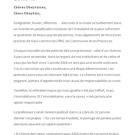
Chères Oheytoises,
Chers Oheytois,
Intégration, fusion, réformes…. des mots à la mode actuellement dans
un monde en perpétuelle mutation où l’instabilité et la peur rythment
le quotidien de beaucoup de personnes, mais également de structures
proches de nous comme les CPAS, les Communes et les Provinces.
Chaque nouvelle année porte en elle une promesse : celle d’un chemin
à parcourir ensemble, dans le respect de nos institutions et de celles et
ceux qui les font vivre. L’année 2026 ne sera pas une année ordinaire.
J’ai la conviction qu’elle constituera une étape déterminante. Les
premiers jours nous en donnent déjà le ton. Le chemin sera riche mais
exigeant, porteur d’opportunités mais aussi de responsabilités accrues.
Toutefois, le véritable risque qui nous guette n’est pas l’effort, mais
l’immobilisme. Et l’immobilisme, vous le savez, n’est jamais une
option responsable.
Le professeur Lionel Jonkers publiait dans La Libre du 12 janvier
dernier ces propos : « En ces temps troublés, le partage de paroles justes
demeure souvent un repère essentiel »
« À l’heure des vœux, souhaitons pour 2026 moins de vacarme et plus