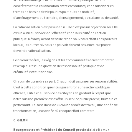
concrètement la collaboration entre communes, et de raisonner en
termes de bassins de vie pour les politiques de mobilité,
d’aménagement du territoire, d’enseignement, de culture ou de santé.
La rationalisation n’est pas une fi n. Elle n’est pas un objectif en soi. Elle
est un outil au service de l’efficacité et de la lisibilité de l’action
publique. Dès lors, avant de solliciter de nouveaux efforts des pouvoirs
locaux, les autres niveaux de pouvoir doivent assumer leur propre
devoir de rationalisation.
Le niveau fédéral, les Régions et les Communautés doivent montrer
l’exemple. C’est une question de responsabilité politique et de
crédibilité institutionnelle.
Chacun doit prendre sa part. Chacun doit assumer ses responsabilités.
C’est à cette condition que nous garantirons une action publique
efficace, lisible et au service des citoyens en gardant à l’esprit que
notre mission première est d’offrir un service public proche, humain et
performant. Faisons donc de 2026 une année de travail, une année de
transformation, une année où chaque effort comptera.
C. GILON
Bourgmestre et Président du Conseil provincial de Namur