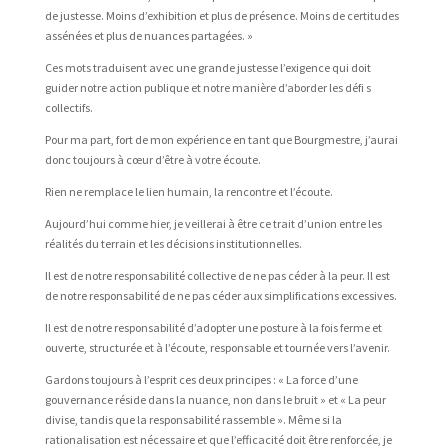
de justesse. Moins d’exhibition et plus de présence. Moins de certitudes
assénées et plus de nuances partagées. »
Ces mots traduisent avec une grande justesse l’exigence qui doit
guider notre action publique et notre manière d’aborder les défi s
collectifs.
Pour ma part, fort de mon expérience en tant que Bourgmestre, j’aurai
donc toujours à cœur d’être à votre écoute.
Rien ne remplace le lien humain, la rencontre et l’écoute.
Aujourd’hui comme hier, je veillerai à être ce trait d’union entre les
réalités du terrain et les décisions institutionnelles.
Il est de notre responsabilité collective de ne pas céder à la peur. Il est
de notre responsabilité de ne pas céder aux simplifications excessives.
Il est de notre responsabilité d’adopter une posture à la fois ferme et
ouverte, structurée et à l’écoute, responsable et tournée vers l’avenir.
Gardons toujours à l’esprit ces deux principes : « La force d’une
gouvernance réside dans la nuance, non dans le bruit » et « La peur
divise, tandis que la responsabilité rassemble ». Même si la
rationalisation est nécessaire et que l’efficacité doit être renforcée, je