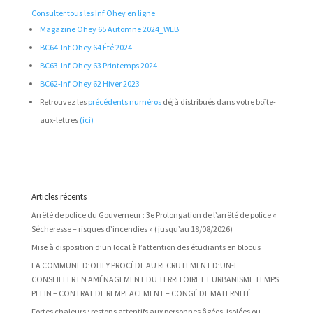
Consulter tous les Inf’Ohey en ligne
Magazine Ohey 65 Automne 2024_WEB
BC64-Inf’Ohey 64 Été 2024
BC63-Inf’Ohey 63 Printemps 2024
BC62-Inf’Ohey 62 Hiver 2023
Retrouvez les
précédents numéros
déjà distribués dans votre boîte-
aux-lettres
(ici)
Articles récents
Arrêté de police du Gouverneur : 3e Prolongation de l’arrêté de police «
Sécheresse – risques d’incendies » (jusqu’au 18/08/2026)
Mise à disposition d’un local à l’attention des étudiants en blocus
LA COMMUNE D’OHEY PROCÈDE AU RECRUTEMENT D’UN-E
CONSEILLER EN AMÉNAGEMENT DU TERRITOIRE ET URBANISME TEMPS
PLEIN – CONTRAT DE REMPLACEMENT – CONGÉ DE MATERNITÉ
Fortes chaleurs : restons attentifs aux personnes âgées, isolées ou